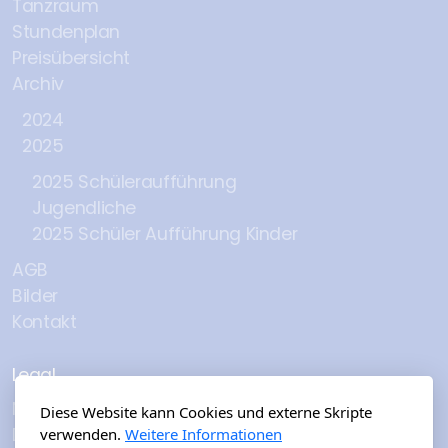
Tanzraum
Stundenplan
Preisübersicht
Archiv
2024
2025
2025 Schüleraufführung
Jugendliche
2025 Schüler Aufführung Kinder
AGB
Bilder
Kontakt
Legal
Nutzungsbedingungen
Diese Website kann Cookies und externe Skripte
Datenschutzbestimmungen
verwenden.
Weitere Informationen