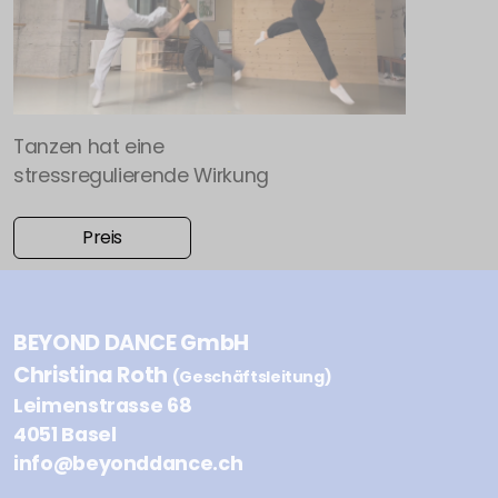
Tanzen hat eine
stressregulierende Wirkung
Preis
BEYOND DANCE GmbH
Christina Roth
(Geschäftsleitung)
Leimenstrasse 68
4051 Basel
info@beyonddance.ch