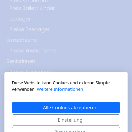
Preis Kindertanz
Preis Ballett Kinder
Teenager
Preise Teenager
Erwachsene
Preise Erwachsene
Seniorinnen
Preise Seniorinnen
Team
Diese Website kann Cookies und externe Skripte
verwenden.
Weitere Informationen
Tanzraum
Stundenplan
Preisübersicht
Alle Cookies akzeptieren
Archiv
Einstellung
2024
2025